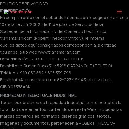
Ir
POLITICA DE PRIVACIDAD
al
IDENTIFICACIÓN
contenido
En cumplimiento con el deber de información recogido en artículo
10 de la Ley 34/2002, de 11 de julio, de Servicios de la
Sociedad de la Información y del Comercio Electrónico,
transmaran.com (Robert Theodor Chitoiv), le informa
que los datos aquí consignados corresponden a la entidad
titular del sitio web www.transmaran.com
Denominación: ROBERT THEODOR CHITOIV
Domicilio: c. Rubén Darío 31 45216 CARRANQUE (TOLEDO)
Teléfono: 910 059 562 / 693 339 796
Email: info@transmaran.com.82-223-19-143.inter-web.es
CIF: Y0735846K
PROPIEDAD INTELECTUAL E INDUSTRIAL
Todos los derechos de Propiedad Industrial e Intelectual de la
totalidad de elementos contenidos en esta Web, incluidas las
marcas comerciales, formatos, diseños gráficos, textos,
imágenes y documentos, pertenecen a ROBERT THEODOR